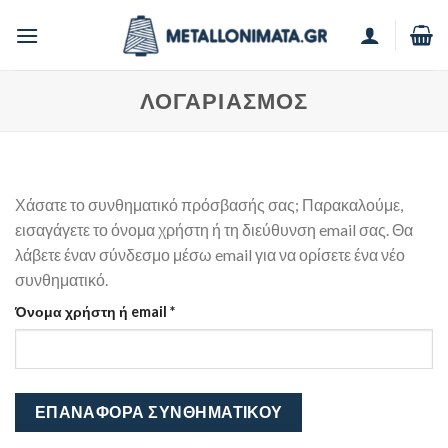
Skip
to
content
ΛΟΓΑΡΙΑΣΜΌΣ
Χάσατε το συνθηματικό πρόσβασής σας; Παρακαλούμε,
εισαγάγετε το όνομα χρήστη ή τη διεύθυνση email σας. Θα
λάβετε έναν σύνδεσμο μέσω email για να ορίσετε ένα νέο
συνθηματικό.
Απαιτείται
Όνομα χρήστη ή email
*
ΕΠΑΝΑΦΟΡΆ ΣΥΝΘΗΜΑΤΙΚΟΎ